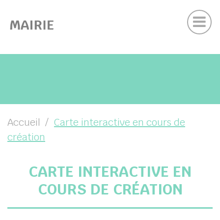
Actu
Panneau de gestion des cookies
Contactez nous
UBMENU ( VOTRE MAIRIE )
UBMENU ( VOTRE COMMUNE )
UBMENU ( VOS SERVICES )
UBMENU ( VIE LOCALE )
Accueil
Carte interactive en cours de
création
CARTE INTERACTIVE EN
COURS DE CRÉATION
her