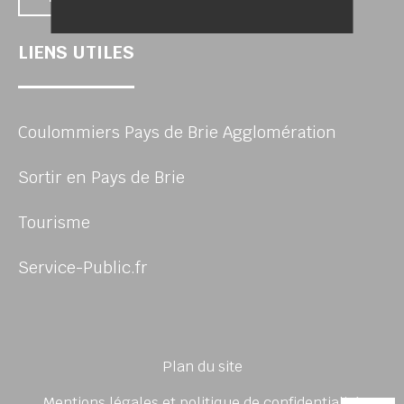
LIENS UTILES
Coulommiers Pays de Brie Agglomération
Sortir en Pays de Brie
Tourisme
Service-Public.fr
Plan du site
Mentions légales et politique de confidentialité