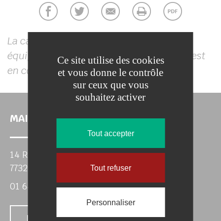
La carte interactive des services et
équipements de la commune de Chevru est
Ce site utilise des cookies
en cours de construction.
et vous donne le contrôle
sur ceux que vous
souhaitez activer
MAIRIE DE CHEVRU
Tout accepter
14 Rue Médéric Charot
77320 CHEVRU
Tout refuser
01 64 04 60 91
Personnaliser
Nous contacter