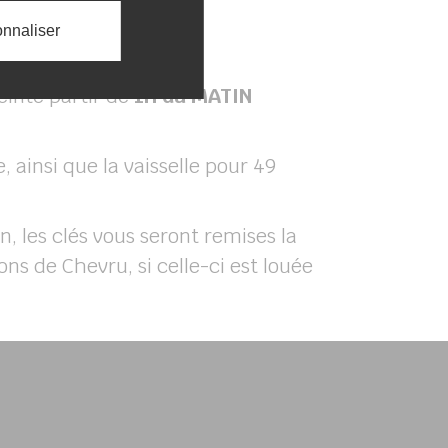
 location).
nnaliser
teinte partir de
1H du MATIN
e, ainsi que la vaisselle pour 49
n, les clés vous seront remises la
ons de Chevru, si celle-ci est louée