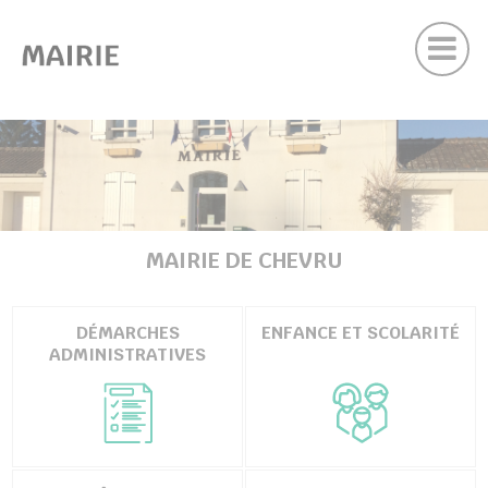
Actu
Panneau de gestion des cookies
Contactez nous
UBMENU ( VOTRE MAIRIE )
UBMENU ( VOTRE COMMUNE )
UBMENU ( VOS SERVICES )
MAIRIE DE CHEVRU
UBMENU ( VIE LOCALE )
DÉMARCHES
ENFANCE ET SCOLARITÉ
ADMINISTRATIVES
chercher