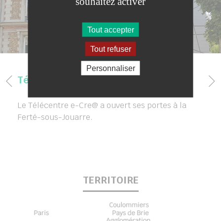
souhaitez activer
Tout accepter
Tout refuser
Personnaliser
Télécentre La Ferté-Sous-Jouarre
Le Télécentre e-Cre@ a ouvert ses portes à la
Ferté-sous-Jouarre.
TERRITOIRE